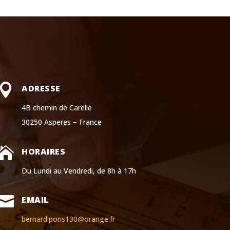

ADRESSE
4B chemin de Carelle
30250 Asperes – France

HORAIRES
Du Lundi au Vendredi, de 8h à 17h

EMAIL
bernard.pons130@orange.fr